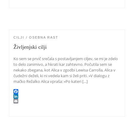
e
n
m
b
k
a
o
e
i
o
d
l
k
I
n
CILJI
OSEBNA RAST
Življenjski cilji
Ko sem se prvič srečala s postavljanjem ciljev, se mi je zdelo
to delo zanimivo, a hkrati kar zahtevno. Počutila sem se
nekako zbegana, kot Alica v zgodbi Lewisa Carrolla, Alica v
čudežni deželi, ki ni vedela kam si želi priti. »V dialogu z
mačko Režalko Alica vpraša: »Po kateri […]
F
a
L
c
i
E
e
n
m
b
k
a
o
e
i
o
d
l
k
I