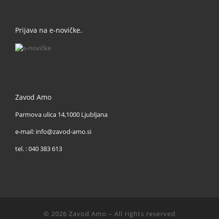
Prijava na e-novičke.
Zavod Amo
Parmova ulica 14,1000 Ljubljana
e-mail: info@zavod-amo.si
tel. : 040 383 613
© 2026
Zavod Amo
– All rights reserved