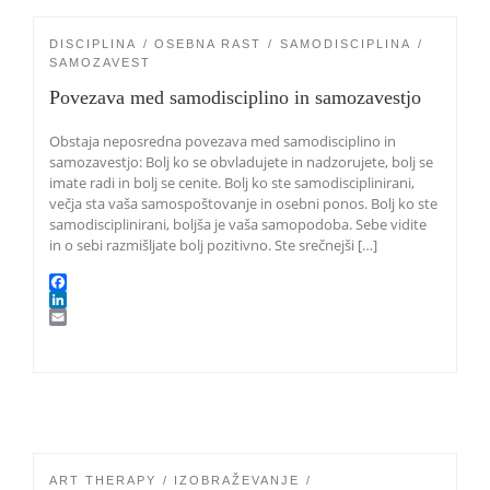
n
DISCIPLINA
OSEBNA RAST
SAMODISCIPLINA
SAMOZAVEST
Povezava med samodisciplino in samozavestjo
Obstaja neposredna povezava med samodisciplino in
samozavestjo: Bolj ko se obvladujete in nadzorujete, bolj se
imate radi in bolj se cenite. Bolj ko ste samodisciplinirani,
večja sta vaša samospoštovanje in osebni ponos. Bolj ko ste
samodisciplinirani, boljša je vaša samopodoba. Sebe vidite
in o sebi razmišljate bolj pozitivno. Ste srečnejši […]
F
a
L
c
i
E
e
n
m
b
k
a
o
e
i
o
d
l
k
I
n
ART THERAPY
IZOBRAŽEVANJE