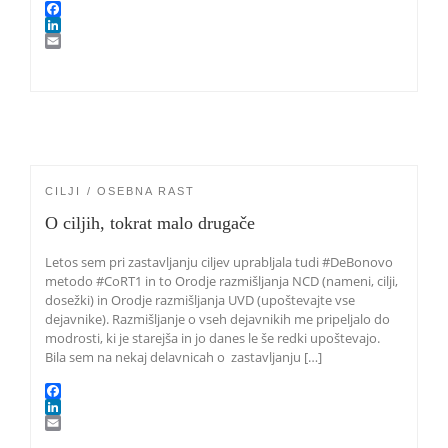
F
a
L
c
i
E
e
n
m
b
k
a
o
e
i
o
d
l
k
I
n
CILJI
OSEBNA RAST
O ciljih, tokrat malo drugače
Letos sem pri zastavljanju ciljev uprabljala tudi #DeBonovo
metodo #CoRT1 in to Orodje razmišljanja NCD (nameni, cilji,
dosežki) in Orodje razmišljanja UVD (upoštevajte vse
dejavnike). Razmišljanje o vseh dejavnikih me pripeljalo do
modrosti, ki je starejša in jo danes le še redki upoštevajo.
Bila sem na nekaj delavnicah o zastavljanju […]
F
a
L
c
i
E