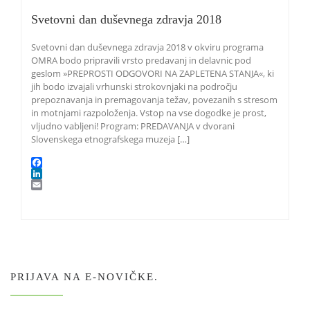
Svetovni dan duševnega zdravja 2018
Svetovni dan duševnega zdravja 2018 v okviru programa
OMRA bodo pripravili vrsto predavanj in delavnic pod
geslom »PREPROSTI ODGOVORI NA ZAPLETENA STANJA«, ki
jih bodo izvajali vrhunski strokovnjaki na področju
prepoznavanja in premagovanja težav, povezanih s stresom
in motnjami razpoloženja. Vstop na vse dogodke je prost,
vljudno vabljeni! Program: PREDAVANJA v dvorani
Slovenskega etnografskega muzeja […]
F
a
L
c
i
E
e
n
m
b
k
a
o
e
i
o
d
l
k
I
n
PRIJAVA NA E-NOVIČKE.