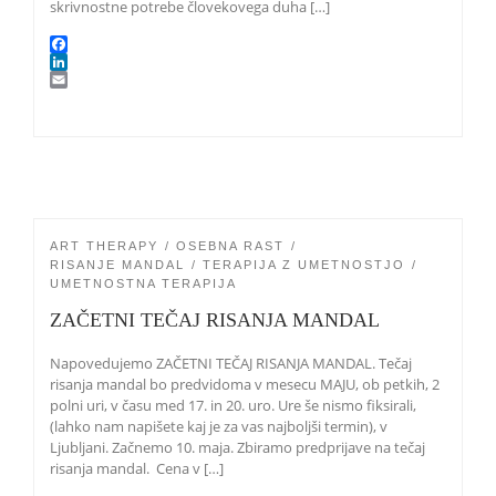
skrivnostne potrebe človekovega duha […]
F
a
L
c
i
E
e
n
m
b
k
a
o
e
i
o
d
l
k
I
n
ART THERAPY
OSEBNA RAST
RISANJE MANDAL
TERAPIJA Z UMETNOSTJO
UMETNOSTNA TERAPIJA
ZAČETNI TEČAJ RISANJA MANDAL
Napovedujemo ZAČETNI TEČAJ RISANJA MANDAL. Tečaj
risanja mandal bo predvidoma v mesecu MAJU, ob petkih, 2
polni uri, v času med 17. in 20. uro. Ure še nismo fiksirali,
(lahko nam napišete kaj je za vas najboljši termin), v
Ljubljani. Začnemo 10. maja. Zbiramo predprijave na tečaj
risanja mandal. Cena v […]