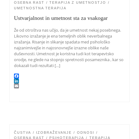
OSEBNA RAST
TERAPIJA Z UMETNOSTJO
UMETNOSTNA TERAPIJA
Ustvarjalnost in umetnost sta za vsakogar
Že od otroštva nas učijo, da je umetnost nekaj posebnega.
Likovno izražanje je ena temeljnih oblik neverbalnega
izražanja. Risanje in slikanje spadata med psihološko
najzanimivejše in najosnovnejše izrazne oblike naše
duševnosti. Umetnost je koristna tudi kot terapevtsko
orodje, ne glede na stopnjo spretnosti posameznika , kar so
dokazali tudi rezultati […]
F
a
L
c
i
E
e
n
m
b
k
a
o
e
i
o
d
l
k
I
n
ČUSTVA
IZOBRAŽEVANJE
ODNOSI
OSEBNA RAST
PSIHOTERAPIJA
TERAPIJA