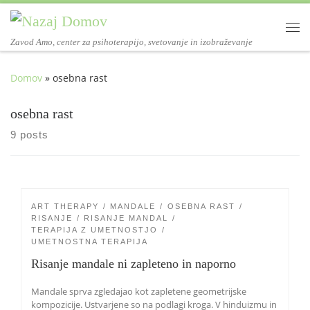
Skoči na vsebino
Me
Zavod Amo, center za psihoterapijo, svetovanje in izobraževanje
Domov
»
osebna rast
osebna rast
9 posts
ART THERAPY
MANDALE
OSEBNA RAST
RISANJE
RISANJE MANDAL
TERAPIJA Z UMETNOSTJO
UMETNOSTNA TERAPIJA
Risanje mandale ni zapleteno in naporno
Mandale sprva zgledajao kot zapletene geometrijske
kompozicije. Ustvarjene so na podlagi kroga. V hinduizmu in