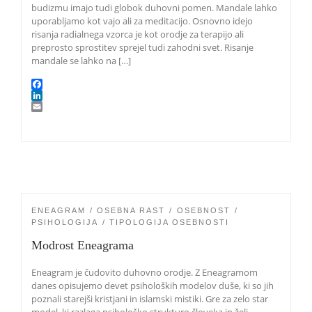
budizmu imajo tudi globok duhovni pomen. Mandale lahko
uporabljamo kot vajo ali za meditacijo. Osnovno idejo
risanja radialnega vzorca je kot orodje za terapijo ali
preprosto sprostitev sprejel tudi zahodni svet. Risanje
mandale se lahko na […]
F
a
L
c
i
E
e
n
m
b
k
a
o
e
i
o
d
l
k
I
n
ENEAGRAM
OSEBNA RAST
OSEBNOST
PSIHOLOGIJA
TIPOLOGIJA OSEBNOSTI
Modrost Eneagrama
Eneagram je čudovito duhovno orodje. Z Eneagramom
danes opisujemo devet psiholoških modelov duše, ki so jih
poznali starejši kristjani in islamski mistiki. Gre za zelo star