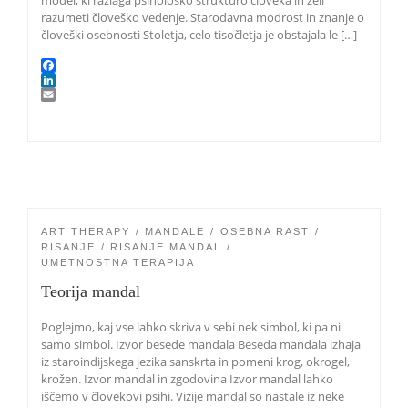
model, ki razlaga psihološko strukturo človeka in želi
razumeti človeško vedenje. Starodavna modrost in znanje o
človeški osebnosti Stoletja, celo tisočletja je obstajala le […]
F
a
L
c
i
E
e
n
m
b
k
a
o
e
i
o
d
l
k
I
n
ART THERAPY
MANDALE
OSEBNA RAST
RISANJE
RISANJE MANDAL
UMETNOSTNA TERAPIJA
Teorija mandal
Poglejmo, kaj vse lahko skriva v sebi nek simbol, ki pa ni
samo simbol. Izvor besede mandala Beseda mandala izhaja
iz staroindijskega jezika sanskrta in pomeni krog, okrogel,
krožen. Izvor mandal in zgodovina Izvor mandal lahko
iščemo v človekovi psihi. Vizije mandal so nastale iz neke