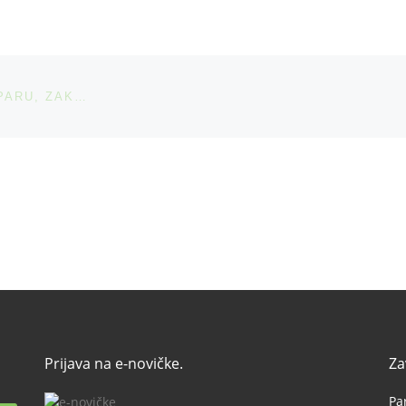
Z ORODJEM SDI DO UČINKOVITEJŠIH ODNOSOV V PARU, ZAKONU ALI V DRUŽINI
Prijava na e-novičke.
Za
Pa