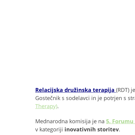
Relacijska družinska terapija
(RDT) j
Gostečnik s sodelavci in je potrjen s st
Therapy)
.
Mednarodna komisija je na
5. Forumu 
v kategoriji
inovativnih storitev
.