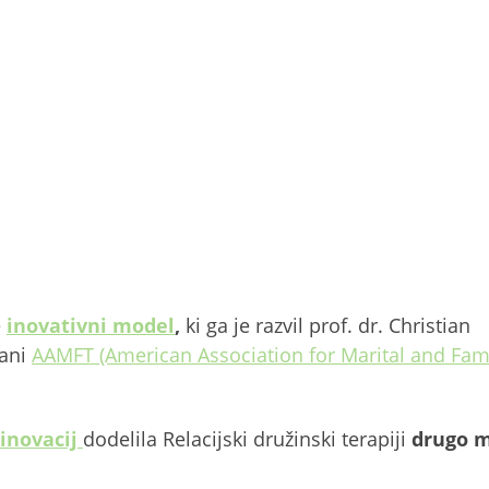
e
inovativni model
,
ki ga je razvil prof. dr. Christian
rani
AAMFT (American Association for Marital and Fam
inovacij
dodelila Relacijski družinski terapiji
drugo 