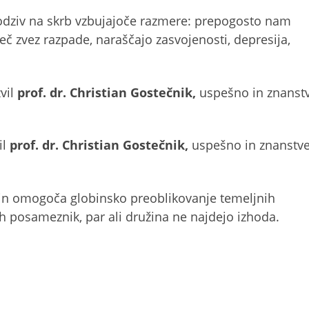
odziv na skrb vzbujajoče razmere: prepogosto nam
č zvez razpade, naraščajo zasvojenosti, depresija,
zvil
prof. dr. Christian Gostečnik,
uspešno in znanst
il
prof. dr. Christian Gostečnik,
uspešno in znanstv
 in omogoča globinsko preoblikovanje temeljnih
ih posameznik, par ali družina ne najdejo izhoda.