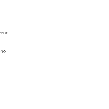
veno
eno