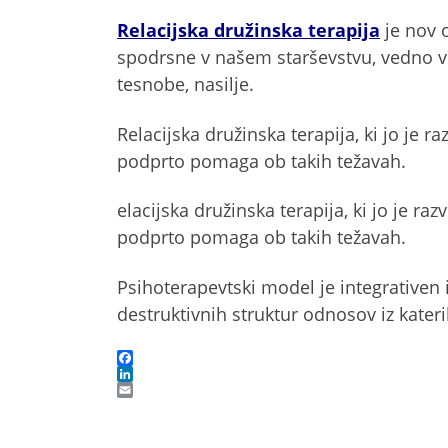
Relacijska družinska terapija
je nov 
spodrsne v našem starševstvu, vedno ve
tesnobe, nasilje.
Relacijska družinska terapija, ki jo je ra
podprto pomaga ob takih težavah.
elacijska družinska terapija, ki jo je razv
podprto pomaga ob takih težavah.
Psihoterapevtski model je integrativen
destruktivnih struktur odnosov iz kater
F
a
L
c
i
E
e
n
m
b
k
a