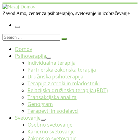
Skoči
na
Zavod Amo, center za psihoterapijo, svetovanje in izobraževanje
vsebino
Meni
Search
Search
…
Domov
Psihoterapija
Individualna terapija
Partnerska-zakonska terapija
Družinska psihoterapija
Terapija z otroki in mladostniki
Relacijska družinska terapija (RDT)
Transakcijska analiza
Genogram
Terapevti in sodelavci
Svetovanje
Osebno svetovanje
Karierno svetovanje
Zakonsko svetovanje