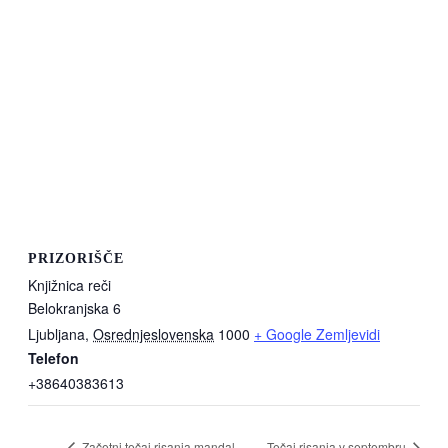
PRIZORIŠČE
Knjižnica reči
Belokranjska 6
Ljubljana
,
Osrednjeslovenska
1000
+ Google Zemljevidi
Telefon
+38640383613
Začetni tečaj risanja mandal
Tečaj risanja v septembru