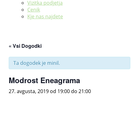
Vizitka podjetja
Cenik
Kje nas najdete
« Vsi Dogodki
Ta dogodek je minil.
Modrost Eneagrama
27. avgusta, 2019 od 19:00
do
21:00