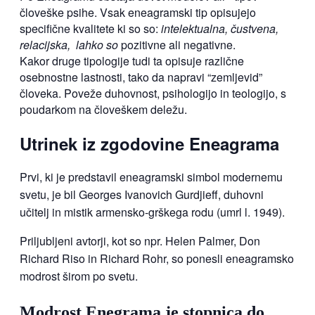
človeške psihe. Vsak eneagramski tip opisujejo
specifične kvalitete ki so so:
intelektualna, čustvena,
relacijska, lahko so
pozitivne ali negativne.
Kakor druge tipologije tudi ta opisuje različne
osebnostne lastnosti, tako da napravi “zemljevid”
človeka. Poveže duhovnost, psihologijo in teologijo, s
poudarkom na človeškem deležu.
Utrinek iz zgodovine Eneagrama
Prvi, ki je predstavil eneagramski simbol modernemu
svetu, je bil Georges Ivanovich Gurdjieff, duhovni
učitelj in mistik armensko-grškega rodu (umrl l. 1949).
Priljubljeni avtorji, kot so npr. Helen Palmer, Don
Richard Riso in Richard Rohr, so ponesli eneagramsko
modrost širom po svetu.
Modrost Enegrama je stopnica do