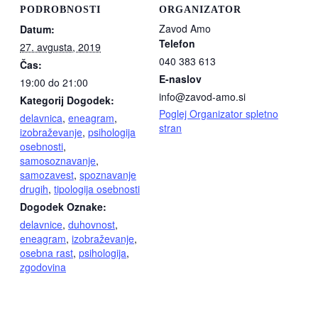
PODROBNOSTI
ORGANIZATOR
Zavod Amo
Datum:
Telefon
27. avgusta, 2019
040 383 613
Čas:
E-naslov
19:00 do 21:00
info@zavod-amo.si
Kategorij Dogodek:
Poglej Organizator spletno
delavnica
,
eneagram
,
stran
izobraževanje
,
psihologija
osebnosti
,
samosoznavanje
,
samozavest
,
spoznavanje
drugih
,
tipologija osebnosti
Dogodek Oznake:
delavnice
,
duhovnost
,
eneagram
,
izobraževanje
,
osebna rast
,
psihologija
,
zgodovina