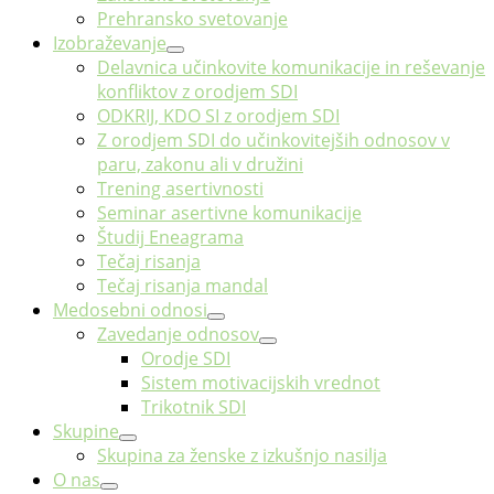
Prehransko svetovanje
Izobraževanje
Delavnica učinkovite komunikacije in reševanje
konfliktov z orodjem SDI
ODKRIJ, KDO SI z orodjem SDI
Z orodjem SDI do učinkovitejših odnosov v
paru, zakonu ali v družini
Trening asertivnosti
Seminar asertivne komunikacije
Študij Eneagrama
Tečaj risanja
Tečaj risanja mandal
Medosebni odnosi
Zavedanje odnosov
Orodje SDI
Sistem motivacijskih vrednot
Trikotnik SDI
Skupine
Skupina za ženske z izkušnjo nasilja
O nas