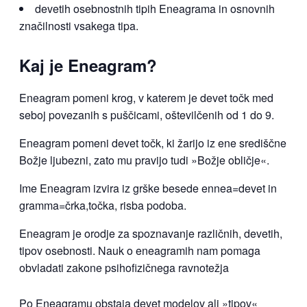
devetih osebnostnih tipih Eneagrama in osnovnih
značilnosti vsakega tipa.
Kaj je Eneagram?
Eneagram pomeni krog, v katerem je devet točk med
seboj povezanih s puščicami, oštevilčenih od 1 do 9.
Eneagram pomeni devet točk, ki žarijo iz ene središčne
Božje ljubezni, zato mu pravijo tudi »Božje obličje«.
Ime Eneagram izvira iz grške besede ennea=devet in
gramma=črka,točka, risba podoba.
Eneagram je orodje za spoznavanje različnih, devetih,
tipov osebnosti. Nauk o eneagramih nam pomaga
obvladati zakone psihofizičnega ravnotežja
Po Eneagramu obstaja devet modelov ali »tipov«