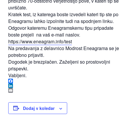
približno 70-odstotno verjetnostjo pove, v kateri tip se
uvrščate.
Kratek test, iz katerega boste izvedeli kateri tip ste po
Eneagramu lahko izpolnite tudi na spodnjem linku.
Odgovor kateremu Eneagramskemu tipu pripadate
boste prejeli na vaš e-mail naslov.
https://www.eneagram.info/test
Na predavanja z delavnico Modrost Eneagrama se je
potrebno prijaviti.
Dogodek je brezplačen. Zaželjeni so prostovoljni
prispevki.
Vabljeni.
Facebook
LinkedIn
Email
Dodaj v koledar