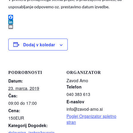
usposabljanje odpovemo oz. prestavimo datum izvedbe.
Facebook
LinkedIn
Email
Dodaj v koledar
PODROBNOSTI
ORGANIZATOR
Zavod Amo
Datum:
Telefon
23. marca, 2019
040 383 613
Čas:
E-naslov
09:00 do 17:00
info@zavod-amo.si
Cena:
Poglej Organizator spletno
150EUR
stran
Kategorij Dogodek:
delavnica
,
izobraževanje
,