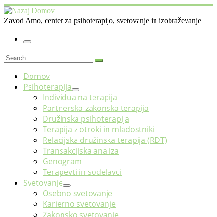
Skoči
na
Zavod Amo, center za psihoterapijo, svetovanje in izobraževanje
vsebino
Meni
Search
Search
…
Domov
Psihoterapija
Individualna terapija
Partnerska-zakonska terapija
Družinska psihoterapija
Terapija z otroki in mladostniki
Relacijska družinska terapija (RDT)
Transakcijska analiza
Genogram
Terapevti in sodelavci
Svetovanje
Osebno svetovanje
Karierno svetovanje
Zakonsko svetovanje