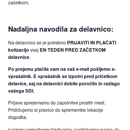
začetkom,
Nadaljna navodila za delavnico:
Na delavnico se je potrebno
PRIJAVITI IN PLAČATI
kotizacijo
vsaj
EN TEDEN PRED ZAČETKOM
delavnice
.
Po prejemu plačila vam na vaš e-mail pošljemo e-
vprašalnik. E vprašalnik se izpolni pred pričetkom
delavice, saj na delavnici dobite poročilo in razlago
vašega SDI.
Prijave sprejemamo do zapolnitve prostih mest.
Pridržujemo si pravico do spremembe lokacije
dogodka.
V primeru premajhnega števila prijav, si pridržujemo pravico, da