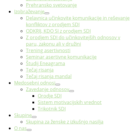
Prehransko svetovanje
Izobraževanje
Delavnica učinkovite komunikacije in reševanje
konfliktov z orodjem SDI
ODKRIJ, KDO SI z orodjem SDI
Z orodjem SDI do učinkovitejših odnosov v
paru, zakonu ali v družini
Trening asertivnosti
Seminar asertivne komunikacije
Študij Eneagrama
Tečaj risanja
Tečaj risanja mandal
Medosebni odnosi
Zavedanje odnosov
Orodje SDI
Sistem motivacijskih vrednot
Trikotnik SDI
Skupine
Skupina za ženske z izkušnjo nasilja
O nas