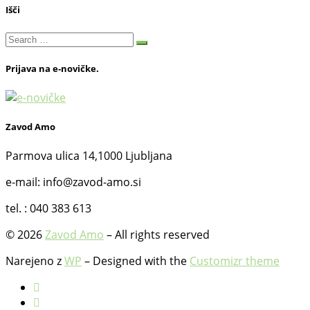
Išči
Search
Search
…
Prijava na e-novičke.
Zavod Amo
Parmova ulica 14,1000 Ljubljana
e-mail: info@zavod-amo.si
tel. : 040 383 613
© 2026
Zavod Amo
– All rights reserved
Narejeno z
WP
– Designed with the
Customizr theme