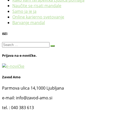
Kako vam terapevtka Ljubica pomaga
Naučite se risati mandale
Samo ja je ja
Online karierno svetovanje
Barvanje mandal
Išči
Search
Search
…
Prijava na e-novičke.
Zavod Amo
Parmova ulica 14,1000 Ljubljana
e-mail: info@zavod-amo.si
tel. : 040 383 613