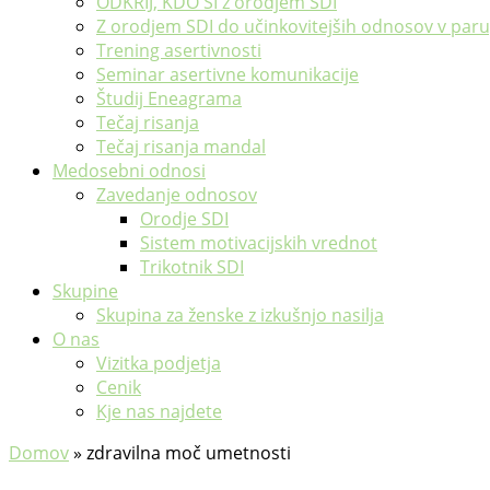
ODKRIJ, KDO SI z orodjem SDI
Z orodjem SDI do učinkovitejših odnosov v paru,
Trening asertivnosti
Seminar asertivne komunikacije
Študij Eneagrama
Tečaj risanja
Tečaj risanja mandal
Medosebni odnosi
Zavedanje odnosov
Orodje SDI
Sistem motivacijskih vrednot
Trikotnik SDI
Skupine
Skupina za ženske z izkušnjo nasilja
O nas
Vizitka podjetja
Cenik
Kje nas najdete
Domov
»
zdravilna moč umetnosti