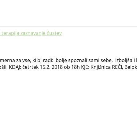
terapija
zaznavanje čustev
erna za vse, ki bi radi: bolje spoznali sami sebe, izboljšal
i! KDAJ: četrtek 15.2. 2018 ob 18h KJE: Knjižnica REČI, Belok