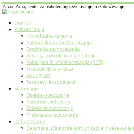
Skoči
Zavod Amo, center za psihoterapijo, svetovanje in izobraževanje
na
vsebino
Domov
Psihoterapija
Individualna terapija
Partnerska-zakonska terapija
Družinska psihoterapija
Terapija z otroki in mladostniki
Relacijska družinska terapija (RDT)
Transakcijska analiza
Genogram
Terapevti in sodelavci
Svetovanje
Osebno svetovanje
Karierno svetovanje
Zakonsko svetovanje
Prehransko svetovanje
Izobraževanje
Delavnica učinkovite komunikacije in reševanje 